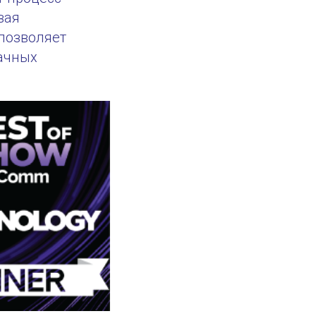
вая
 позволяет
ачных