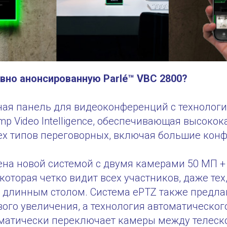
вно анонсированную Parlé™ VBC 2800?
ная панель для видеоконференций с технологи
iamp Video Intelligence, обеспечивающая высоко
ех типов переговорных, включая большие кон
ена новой системой с двумя камерами 50 МП +
которая четко видит всех участников, даже тех,
 длинным столом. Система ePTZ также предлаг
вого увеличения, а технология автоматическо
оматически переключает камеры между телеск