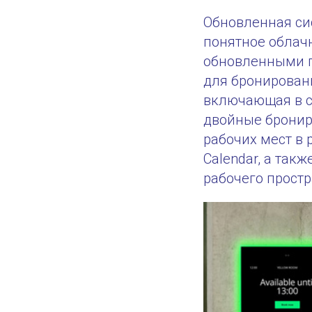
Обновленная сис
понятное облачн
обновленными п
для бронировани
включающая в се
двойные бронир
рабочих мест в 
Calendar, а так
рабочего простр