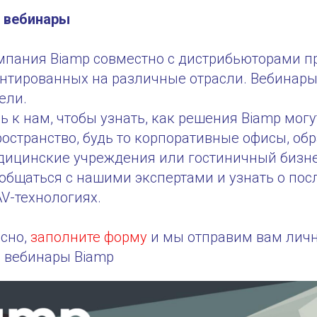
 вебинары
омпания Biamp совместно с дистрибьюторами п
ентированных на различные отрасли. Вебинары
ели.
 к нам, чтобы узнать, как решения Biamp мог
остранство, будь то корпоративные офисы, об
дицинские учреждения или гостиничный бизнес
общаться с нашими экспертами и узнать о пос
V-технологиях.
есно,
заполните форму
и мы отправим вам лич
 вебинары Biamp