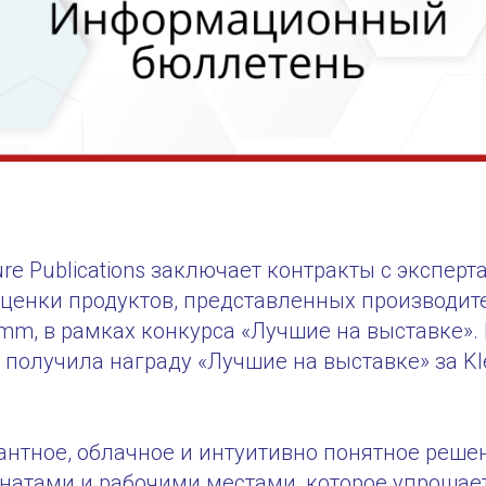
re Publications заключает контракты с эксперт
оценки продуктов, представленных производит
mm, в рамках конкурса «Лучшие на выставке». 
получила награду «Лучшие на выставке» за Kl
гантное, облачное и интуитивно понятное реше
натами и рабочими местами, которое упрощае