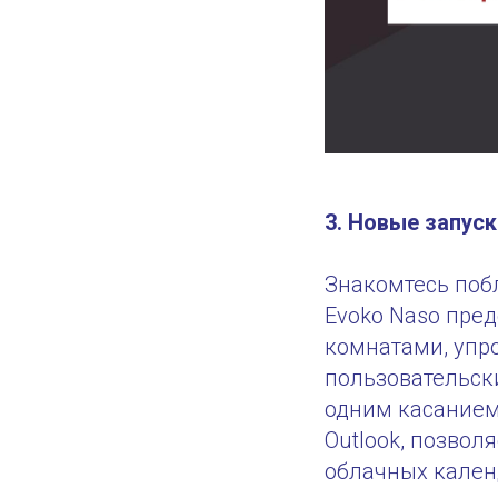
3. Новые запус
Знакомтесь поб
Evoko Naso пре
комнатами, упр
пользовательск
одним касанием.
Outlook, позво
облачных кален