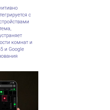
уитивно
тегрируется с
устройствами
тема,
устраняет
ости комнат и
5 и Google
зования