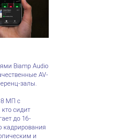
ями Biamp Audio
качественные AV-
ференц-залы.
 8 МП с
 кто сидит
ает до 16-
го кадрирования
опическим и