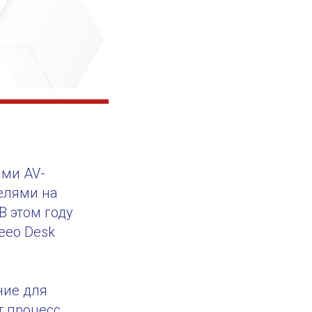
ами AV-
елями на
В этом году
eeo Desk
ние для
т процесс