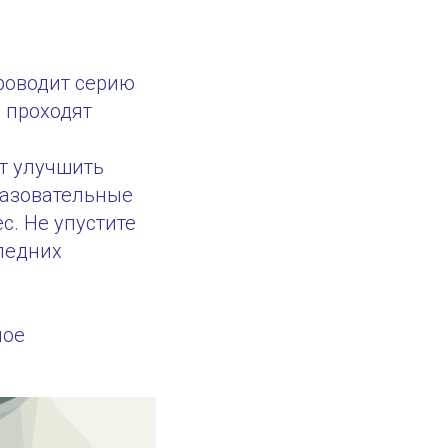
роводит серию
 проходят
ут улучшить
разовательные
. Не упустите
ледних
ное