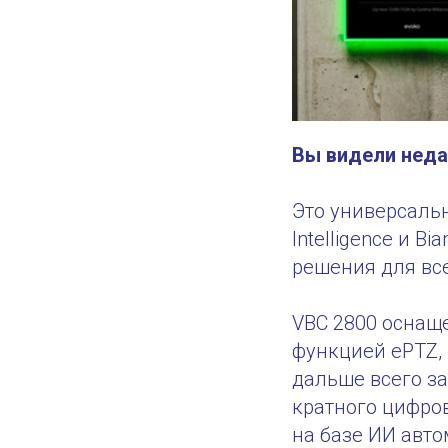
Вы видели неда
Это универсаль
Intelligence и B
решения для вс
VBC 2800 оснащ
функцией ePTZ, 
дальше всего за
кратного цифро
на базе ИИ авт