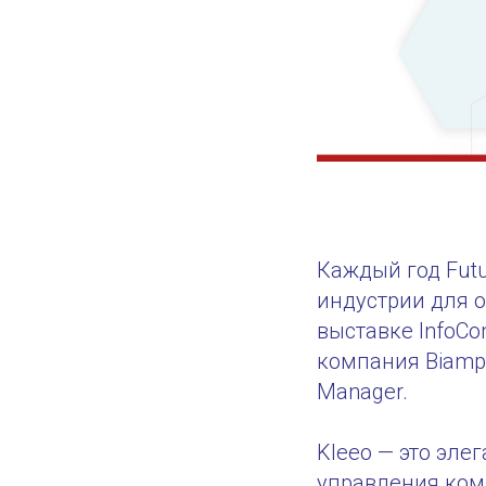
Каждый год Futu
индустрии для 
выставке InfoCo
компания Biamp 
Manager.
Kleeo — это эле
управления ком