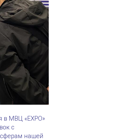
я в МВЦ «EXPO»
вок с
 сферам нашей