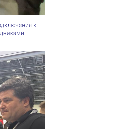
одключения к
удниками