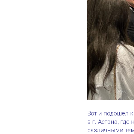
Вот и подошел 
в г. Астана, гд
различными те